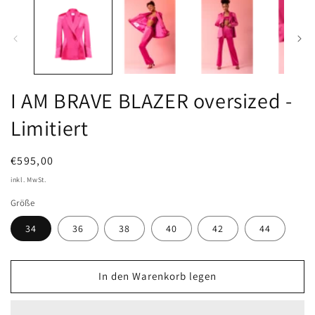
I AM BRAVE BLAZER oversized -
Limitiert
Normaler
€595,00
Preis
inkl. MwSt.
Größe
34
36
38
40
42
44
In den Warenkorb legen